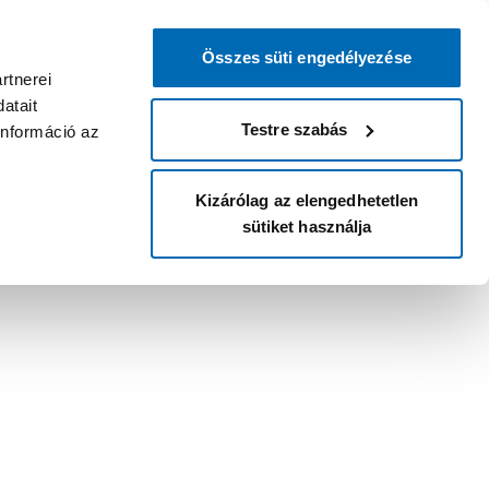
Összes süti engedélyezése
rtnerei
atait
Testre szabás
információ az
Kizárólag az elengedhetetlen
sütiket használja