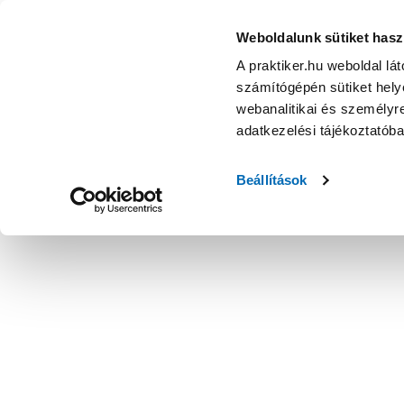
Galaxy kerékpárzár sodrony egyenes kulcsos 100cm szilik
Weboldalunk sütiket hasz
A praktiker.hu weboldal lá
számítógépén sütiket helye
webanalitikai és személyre
adatkezelési tájékoztatób
Beállítások