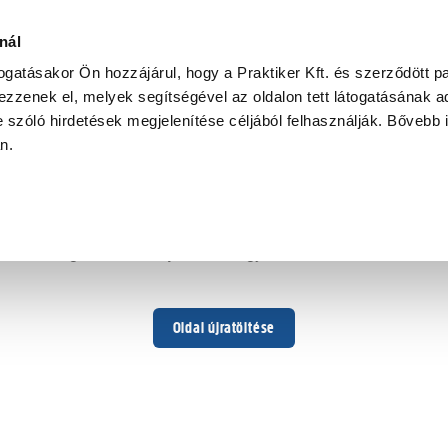
onbevonatú
nál
togatásakor Ön hozzájárul, hogy a Praktiker Kft. és szerződött pa
zzenek el, melyek segítségével az oldalon tett látogatásának ad
 szóló hirdetések megjelenítése céljából felhasználják. Bővebb 
Hoppá ...
an.
Váratlan hiba történt
Dolgozunk a hiba javításán. Egy kis türelmet kérünk.
Oldal újratöltése