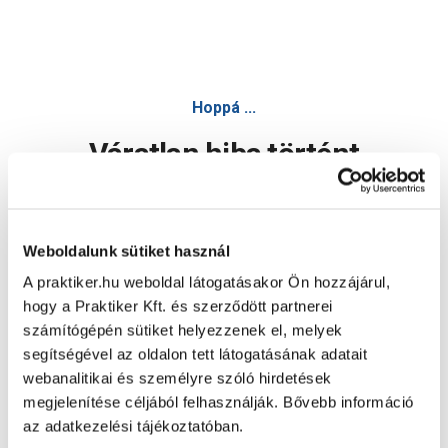
Hoppá ...
Váratlan hiba történt
Dolgozunk a hiba javításán. Egy kis türelmet kérünk.
Weboldalunk sütiket használ
A praktiker.hu weboldal látogatásakor Ön hozzájárul,
Oldal újratöltése
hogy a Praktiker Kft. és szerződött partnerei
számítógépén sütiket helyezzenek el, melyek
segítségével az oldalon tett látogatásának adatait
webanalitikai és személyre szóló hirdetések
megjelenítése céljából felhasználják. Bővebb információ
az adatkezelési tájékoztatóban.