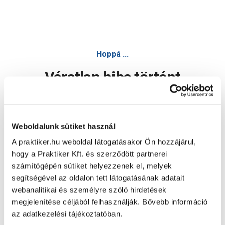
Hoppá ...
Váratlan hiba történt
Dolgozunk a hiba javításán. Egy kis türelmet kérünk.
Weboldalunk sütiket használ
A praktiker.hu weboldal látogatásakor Ön hozzájárul,
Oldal újratöltése
hogy a Praktiker Kft. és szerződött partnerei
számítógépén sütiket helyezzenek el, melyek
segítségével az oldalon tett látogatásának adatait
webanalitikai és személyre szóló hirdetések
megjelenítése céljából felhasználják. Bővebb információ
az adatkezelési tájékoztatóban.