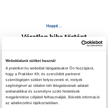
Hoppá ...
Váratlan hiba történt
Dolgozunk a hiba javításán. Egy kis türelmet kérünk.
Weboldalunk sütiket használ
A praktiker.hu weboldal látogatásakor Ön hozzájárul,
Oldal újratöltése
hogy a Praktiker Kft. és szerződött partnerei
számítógépén sütiket helyezzenek el, melyek
segítségével az oldalon tett látogatásának adatait
webanalitikai és személyre szóló hirdetések
megjelenítése céljából felhasználják. Bővebb információ
az adatkezelési tájékoztatóban.