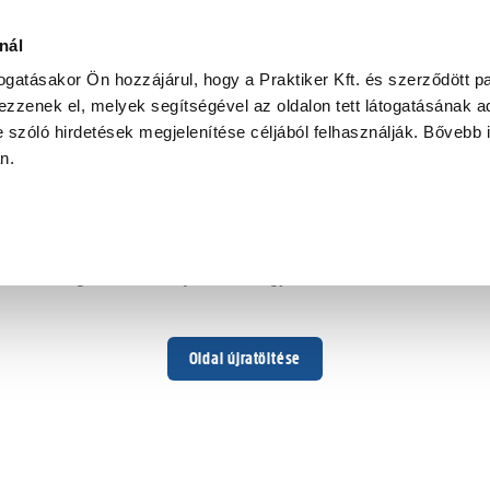
nál
togatásakor Ön hozzájárul, hogy a Praktiker Kft. és szerződött pa
zzenek el, melyek segítségével az oldalon tett látogatásának ad
 szóló hirdetések megjelenítése céljából felhasználják. Bővebb 
Hoppá ...
an.
Váratlan hiba történt
Dolgozunk a hiba javításán. Egy kis türelmet kérünk.
Oldal újratöltése