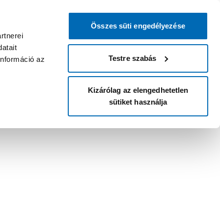
Összes süti engedélyezése
rtnerei
atait
Testre szabás
információ az
Kizárólag az elengedhetetlen
sütiket használja