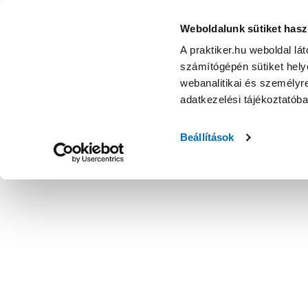
Weboldalunk sütiket hasz
A praktiker.hu weboldal lá
számítógépén sütiket helye
webanalitikai és személyre
adatkezelési tájékoztatób
Beállítások