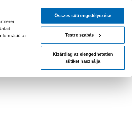
Összes süti engedélyezése
rtnerei
atait
Testre szabás
információ az
Kizárólag az elengedhetetlen
sütiket használja