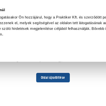
nál
togatásakor Ön hozzájárul, hogy a Praktiker Kft. és szerződött pa
zzenek el, melyek segítségével az oldalon tett látogatásának ad
 szóló hirdetések megjelenítése céljából felhasználják. Bővebb 
Hoppá ...
an.
Váratlan hiba történt
Dolgozunk a hiba javításán. Egy kis türelmet kérünk.
Oldal újratöltése