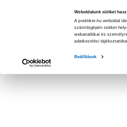
Weboldalunk sütiket hasz
A praktiker.hu weboldal lá
számítógépén sütiket helye
webanalitikai és személyre
adatkezelési tájékoztatób
Beállítások