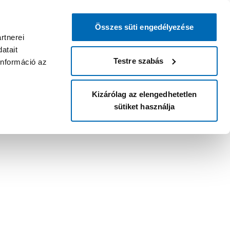
Összes süti engedélyezése
rtnerei
atait
Testre szabás
információ az
Kizárólag az elengedhetetlen
sütiket használja