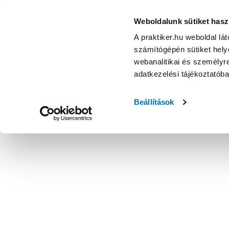
Weboldalunk sütiket hasz
A praktiker.hu weboldal lá
számítógépén sütiket helye
webanalitikai és személyre
adatkezelési tájékoztatób
Beállítások