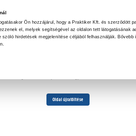
nál
togatásakor Ön hozzájárul, hogy a Praktiker Kft. és szerződött pa
zzenek el, melyek segítségével az oldalon tett látogatásának ad
 szóló hirdetések megjelenítése céljából felhasználják. Bővebb 
Hoppá ...
an.
Váratlan hiba történt
Dolgozunk a hiba javításán. Egy kis türelmet kérünk.
Oldal újratöltése