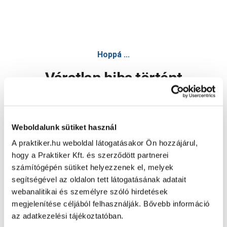
Hoppá ...
Váratlan hiba történt
Dolgozunk a hiba javításán. Egy kis türelmet kérünk.
Weboldalunk sütiket használ
A praktiker.hu weboldal látogatásakor Ön hozzájárul,
Oldal újratöltése
hogy a Praktiker Kft. és szerződött partnerei
számítógépén sütiket helyezzenek el, melyek
segítségével az oldalon tett látogatásának adatait
webanalitikai és személyre szóló hirdetések
megjelenítése céljából felhasználják. Bővebb információ
az adatkezelési tájékoztatóban.