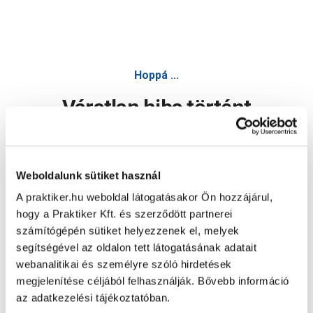
Hoppá ...
Váratlan hiba történt
Dolgozunk a hiba javításán. Egy kis türelmet kérünk.
Weboldalunk sütiket használ
A praktiker.hu weboldal látogatásakor Ön hozzájárul,
Oldal újratöltése
hogy a Praktiker Kft. és szerződött partnerei
számítógépén sütiket helyezzenek el, melyek
segítségével az oldalon tett látogatásának adatait
webanalitikai és személyre szóló hirdetések
megjelenítése céljából felhasználják. Bővebb információ
az adatkezelési tájékoztatóban.