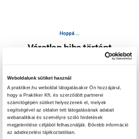
Hoppá ...
Váratlan hiba történt
Dolgozunk a hiba javításán. Egy kis türelmet kérünk.
Weboldalunk sütiket használ
A praktiker.hu weboldal látogatásakor Ön hozzájárul,
Oldal újratöltése
hogy a Praktiker Kft. és szerződött partnerei
számítógépén sütiket helyezzenek el, melyek
segítségével az oldalon tett látogatásának adatait
webanalitikai és személyre szóló hirdetések
megjelenítése céljából felhasználják. Bővebb információ
az adatkezelési tájékoztatóban.