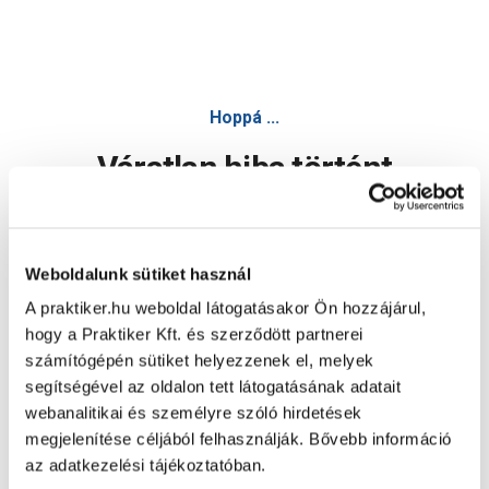
Hoppá ...
Váratlan hiba történt
Dolgozunk a hiba javításán. Egy kis türelmet kérünk.
Weboldalunk sütiket használ
A praktiker.hu weboldal látogatásakor Ön hozzájárul,
Oldal újratöltése
hogy a Praktiker Kft. és szerződött partnerei
számítógépén sütiket helyezzenek el, melyek
segítségével az oldalon tett látogatásának adatait
webanalitikai és személyre szóló hirdetések
megjelenítése céljából felhasználják. Bővebb információ
az adatkezelési tájékoztatóban.