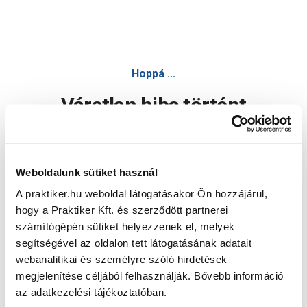
Hoppá ...
Váratlan hiba történt
Dolgozunk a hiba javításán. Egy kis türelmet kérünk.
Weboldalunk sütiket használ
A praktiker.hu weboldal látogatásakor Ön hozzájárul,
Oldal újratöltése
hogy a Praktiker Kft. és szerződött partnerei
számítógépén sütiket helyezzenek el, melyek
segítségével az oldalon tett látogatásának adatait
webanalitikai és személyre szóló hirdetések
megjelenítése céljából felhasználják. Bővebb információ
az adatkezelési tájékoztatóban.