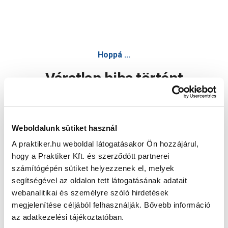
Hoppá ...
Váratlan hiba történt
Dolgozunk a hiba javításán. Egy kis türelmet kérünk.
Weboldalunk sütiket használ
A praktiker.hu weboldal látogatásakor Ön hozzájárul,
Oldal újratöltése
hogy a Praktiker Kft. és szerződött partnerei
számítógépén sütiket helyezzenek el, melyek
segítségével az oldalon tett látogatásának adatait
webanalitikai és személyre szóló hirdetések
megjelenítése céljából felhasználják. Bővebb információ
az adatkezelési tájékoztatóban.