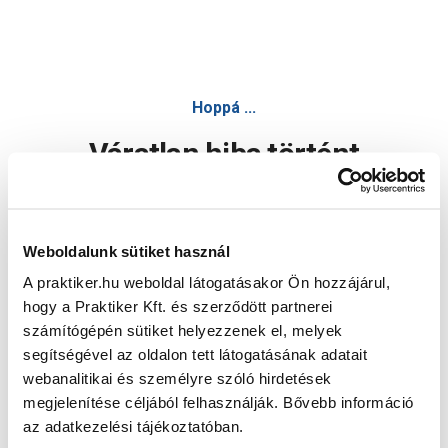
Hoppá ...
Váratlan hiba történt
Dolgozunk a hiba javításán. Egy kis türelmet kérünk.
Weboldalunk sütiket használ
A praktiker.hu weboldal látogatásakor Ön hozzájárul,
Oldal újratöltése
hogy a Praktiker Kft. és szerződött partnerei
számítógépén sütiket helyezzenek el, melyek
segítségével az oldalon tett látogatásának adatait
webanalitikai és személyre szóló hirdetések
megjelenítése céljából felhasználják. Bővebb információ
az adatkezelési tájékoztatóban.