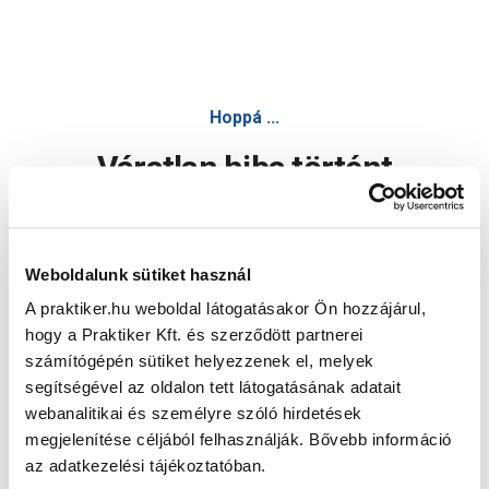
Hoppá ...
Váratlan hiba történt
Dolgozunk a hiba javításán. Egy kis türelmet kérünk.
Weboldalunk sütiket használ
A praktiker.hu weboldal látogatásakor Ön hozzájárul,
Oldal újratöltése
hogy a Praktiker Kft. és szerződött partnerei
számítógépén sütiket helyezzenek el, melyek
segítségével az oldalon tett látogatásának adatait
webanalitikai és személyre szóló hirdetések
megjelenítése céljából felhasználják. Bővebb információ
az adatkezelési tájékoztatóban.