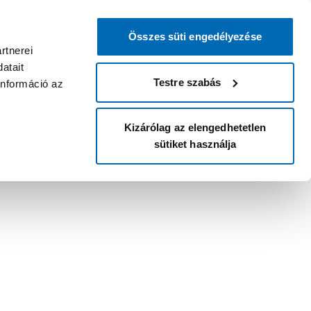
Összes süti engedélyezése
rtnerei
atait
Testre szabás
információ az
Kizárólag az elengedhetetlen
sütiket használja