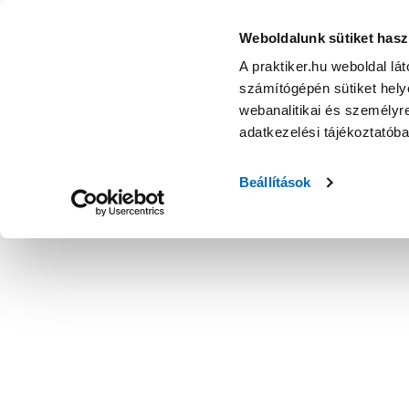
Weboldalunk sütiket hasz
A praktiker.hu weboldal lá
számítógépén sütiket helye
webanalitikai és személyre
adatkezelési tájékoztatób
Beállítások