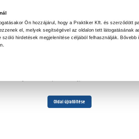
nál
togatásakor Ön hozzájárul, hogy a Praktiker Kft. és szerződött pa
zzenek el, melyek segítségével az oldalon tett látogatásának ad
 szóló hirdetések megjelenítése céljából felhasználják. Bővebb 
Hoppá ...
an.
Váratlan hiba történt
Dolgozunk a hiba javításán. Egy kis türelmet kérünk.
Oldal újratöltése