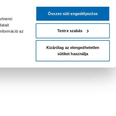
Összes süti engedélyezése
rtnerei
atait
Testre szabás
információ az
Kizárólag az elengedhetetlen
sütiket használja