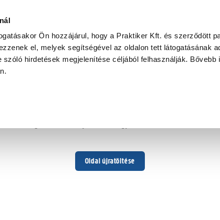
nál
togatásakor Ön hozzájárul, hogy a Praktiker Kft. és szerződött pa
zzenek el, melyek segítségével az oldalon tett látogatásának ad
 szóló hirdetések megjelenítése céljából felhasználják. Bővebb 
Hoppá ...
an.
Váratlan hiba történt
Dolgozunk a hiba javításán. Egy kis türelmet kérünk.
Oldal újratöltése