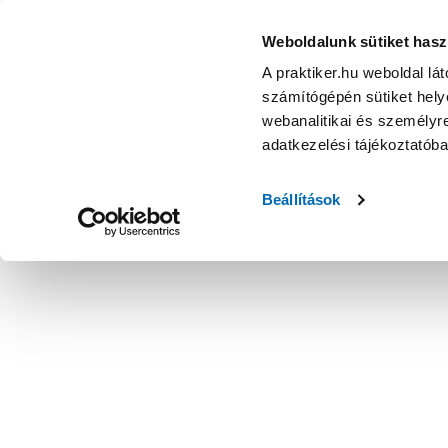
Weboldalunk sütiket hasz
A praktiker.hu weboldal lá
számítógépén sütiket helye
webanalitikai és személyre
adatkezelési tájékoztatób
Beállítások