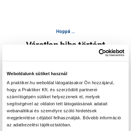
Hoppá ...
Váratlan hiba történt
Dolgozunk a hiba javításán. Egy kis türelmet kérünk.
Weboldalunk sütiket használ
A praktiker.hu weboldal látogatásakor Ön hozzájárul,
Oldal újratöltése
hogy a Praktiker Kft. és szerződött partnerei
számítógépén sütiket helyezzenek el, melyek
segítségével az oldalon tett látogatásának adatait
webanalitikai és személyre szóló hirdetések
megjelenítése céljából felhasználják. Bővebb információ
az adatkezelési tájékoztatóban.