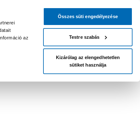
Összes süti engedélyezése
rtnerei
atait
Testre szabás
információ az
Kizárólag az elengedhetetlen
sütiket használja