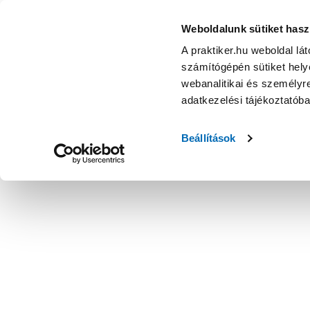
Weboldalunk sütiket hasz
A praktiker.hu weboldal lá
számítógépén sütiket helye
webanalitikai és személyre
adatkezelési tájékoztatób
Beállítások