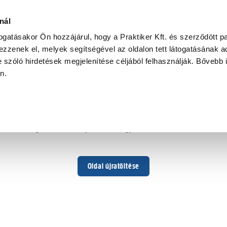
nál
togatásakor Ön hozzájárul, hogy a Praktiker Kft. és szerződött pa
zzenek el, melyek segítségével az oldalon tett látogatásának ad
 szóló hirdetések megjelenítése céljából felhasználják. Bővebb 
Hoppá ...
an.
Váratlan hiba történt
Dolgozunk a hiba javításán. Egy kis türelmet kérünk.
Oldal újratöltése