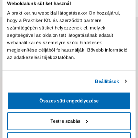
Weboldalunk sütiket használ
További értékelések
A praktiker.hu weboldal látogatásakor Ön hozzájárul,
hogy a Praktiker Kft. és szerződött partnerei
Jótállás, szavatosság
számítógépén sütiket helyezzenek el, melyek
segítségével az oldalon tett látogatásának adatait
webanalitikai és személyre szóló hirdetések
Csomagolási és súly információk
megjelenítése céljából felhasználják. Bővebb információ
az adatkezelési tájékoztatóban.
Dokumentumok, felelős személy
Beállítások
Hibát találtál az oldalon vagy a termék leírásában?
Kérjük jelezd nekünk!
Összes süti engedélyezése
Testre szabás
Neked ajánljuk!