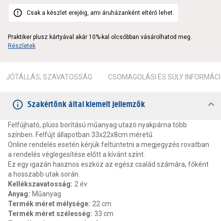
Csak a készlet erejéig, ami áruházanként eltérő lehet.
Praktiker plusz kártyával akár 10%-kal olcsóbban vásárolhatod meg.
Részletek
JÓTÁLLÁS, SZAVATOSSÁG
CSOMAGOLÁSI ÉS SÚLY INFORMÁC
Szakértőnk által kiemelt jellemzők
Felfújható, plüss borítású műanyag utazó nyakpárna több
színben. Felfújt állapotban 33x22x8cm méretű.
Online rendelés esetén kérjük feltüntetni a megjegyzés rovatban
a rendelés véglegesítése előtt a kívánt színt.
Ez egy igazán hasznos eszköz az egész család számára, főként
a hosszabb utak során.
Kellékszavatosság
:
2 év
Anyag
:
Műanyag
Termék méret mélysége
:
22 cm
Termék méret szélesség
:
33 cm