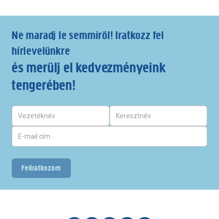
Ne maradj le semmiről! Iratkozz fel
hírlevelünkre
és merülj el kedvezményeink
tengerében!
Feliratkozom