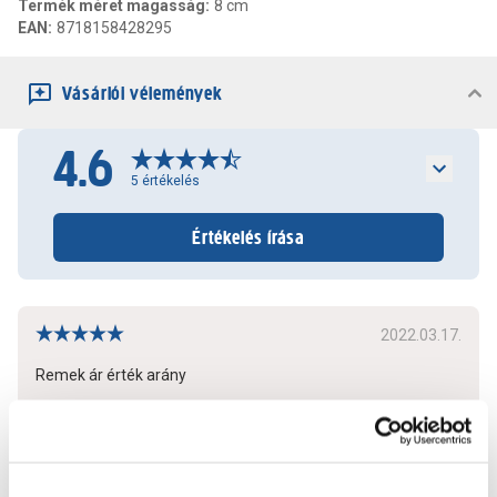
Termék méret magasság
:
8 cm
EAN
:
8718158428295
Vásárlói vélemények
4.6
5
értékelés
Értékelés írása
2022.03.17.
Remek ár érték arány
Bővebben
0
0