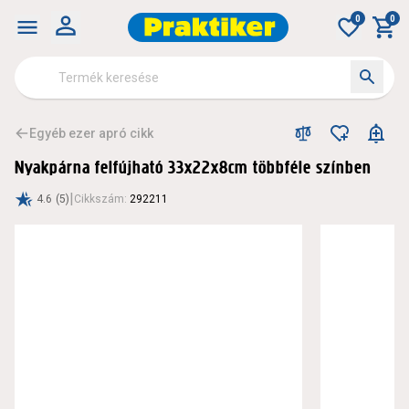
0
0
Egyéb ezer apró cikk
Nyakpárna felfújható 33x22x8cm többféle színben
|
4.6
(5)
Cikkszám
:
292211