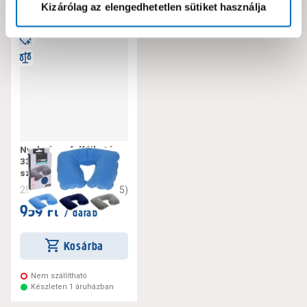
Kizárólag az elengedhetetlen sütiket használja
Nyakpárna felfújható
33x22x8cm többféle
színben
4.6
(
5
)
292211
959 Ft
/ darab
Kosárba
Nem szállítható
Készleten 1 áruházban