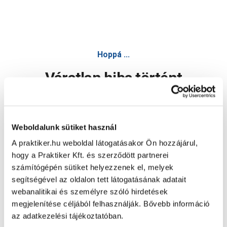
Hoppá ...
Váratlan hiba történt
Dolgozunk a hiba javításán. Egy kis türelmet kérünk.
Weboldalunk sütiket használ
A praktiker.hu weboldal látogatásakor Ön hozzájárul,
Oldal újratöltése
hogy a Praktiker Kft. és szerződött partnerei
számítógépén sütiket helyezzenek el, melyek
segítségével az oldalon tett látogatásának adatait
webanalitikai és személyre szóló hirdetések
megjelenítése céljából felhasználják. Bővebb információ
az adatkezelési tájékoztatóban.