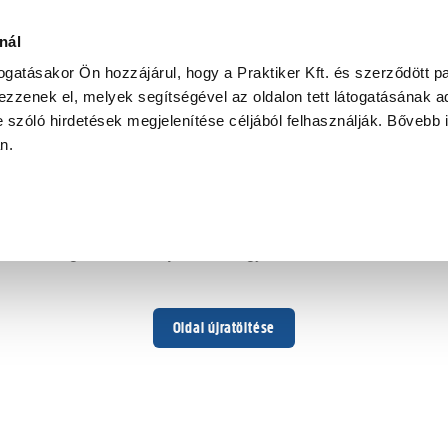
nál
togatásakor Ön hozzájárul, hogy a Praktiker Kft. és szerződött pa
zzenek el, melyek segítségével az oldalon tett látogatásának ad
 szóló hirdetések megjelenítése céljából felhasználják. Bővebb 
Hoppá ...
an.
Váratlan hiba történt
Dolgozunk a hiba javításán. Egy kis türelmet kérünk.
Oldal újratöltése