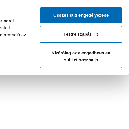
Összes süti engedélyezése
rtnerei
atait
Testre szabás
információ az
Kizárólag az elengedhetetlen
sütiket használja