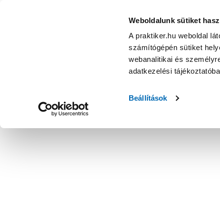
Weboldalunk sütiket hasz
A praktiker.hu weboldal lá
számítógépén sütiket helye
webanalitikai és személyre
adatkezelési tájékoztatób
Beállítások