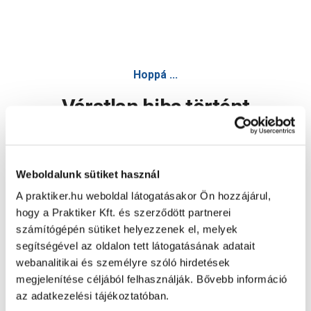
Hoppá ...
Váratlan hiba történt
Dolgozunk a hiba javításán. Egy kis türelmet kérünk.
Weboldalunk sütiket használ
A praktiker.hu weboldal látogatásakor Ön hozzájárul,
Oldal újratöltése
hogy a Praktiker Kft. és szerződött partnerei
számítógépén sütiket helyezzenek el, melyek
segítségével az oldalon tett látogatásának adatait
webanalitikai és személyre szóló hirdetések
megjelenítése céljából felhasználják. Bővebb információ
az adatkezelési tájékoztatóban.