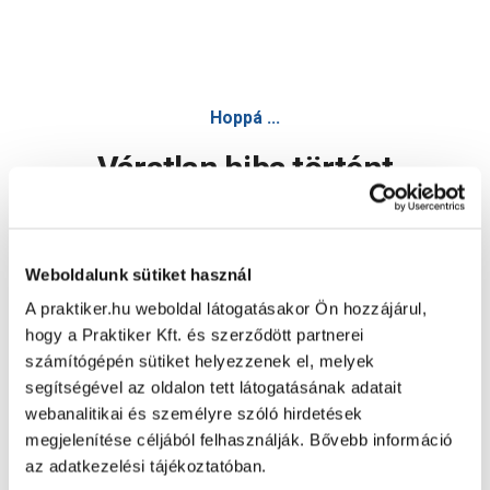
Hoppá ...
Váratlan hiba történt
Dolgozunk a hiba javításán. Egy kis türelmet kérünk.
Weboldalunk sütiket használ
A praktiker.hu weboldal látogatásakor Ön hozzájárul,
Oldal újratöltése
hogy a Praktiker Kft. és szerződött partnerei
számítógépén sütiket helyezzenek el, melyek
segítségével az oldalon tett látogatásának adatait
webanalitikai és személyre szóló hirdetések
megjelenítése céljából felhasználják. Bővebb információ
az adatkezelési tájékoztatóban.