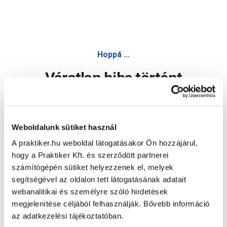
Hoppá ...
Váratlan hiba történt
Dolgozunk a hiba javításán. Egy kis türelmet kérünk.
Weboldalunk sütiket használ
A praktiker.hu weboldal látogatásakor Ön hozzájárul,
Oldal újratöltése
hogy a Praktiker Kft. és szerződött partnerei
számítógépén sütiket helyezzenek el, melyek
segítségével az oldalon tett látogatásának adatait
webanalitikai és személyre szóló hirdetések
megjelenítése céljából felhasználják. Bővebb információ
az adatkezelési tájékoztatóban.