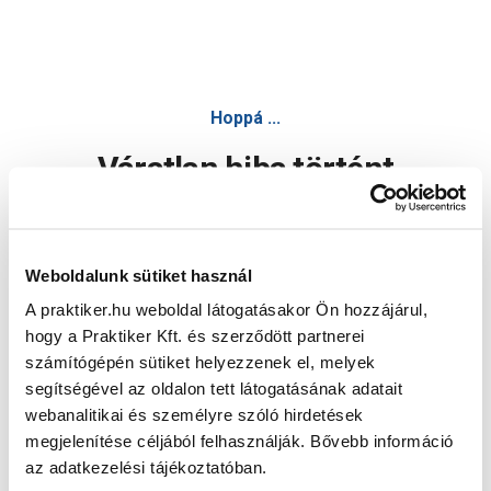
Hoppá ...
Váratlan hiba történt
Dolgozunk a hiba javításán. Egy kis türelmet kérünk.
Weboldalunk sütiket használ
A praktiker.hu weboldal látogatásakor Ön hozzájárul,
Oldal újratöltése
hogy a Praktiker Kft. és szerződött partnerei
számítógépén sütiket helyezzenek el, melyek
segítségével az oldalon tett látogatásának adatait
webanalitikai és személyre szóló hirdetések
megjelenítése céljából felhasználják. Bővebb információ
az adatkezelési tájékoztatóban.