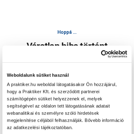
Hoppá ...
Váratlan hiba történt
Dolgozunk a hiba javításán. Egy kis türelmet kérünk.
Weboldalunk sütiket használ
A praktiker.hu weboldal látogatásakor Ön hozzájárul,
Oldal újratöltése
hogy a Praktiker Kft. és szerződött partnerei
számítógépén sütiket helyezzenek el, melyek
segítségével az oldalon tett látogatásának adatait
webanalitikai és személyre szóló hirdetések
megjelenítése céljából felhasználják. Bővebb információ
az adatkezelési tájékoztatóban.