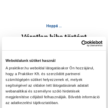
Hoppá ...
Váratlan hiba történt
Dolgozunk a hiba javításán. Egy kis türelmet kérünk.
Weboldalunk sütiket használ
A praktiker.hu weboldal látogatásakor Ön hozzájárul,
Oldal újratöltése
hogy a Praktiker Kft. és szerződött partnerei
számítógépén sütiket helyezzenek el, melyek
segítségével az oldalon tett látogatásának adatait
webanalitikai és személyre szóló hirdetések
megjelenítése céljából felhasználják. Bővebb információ
az adatkezelési tájékoztatóban.