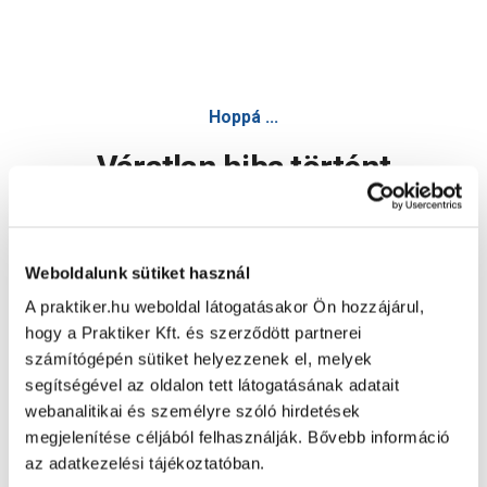
Hoppá ...
Váratlan hiba történt
Dolgozunk a hiba javításán. Egy kis türelmet kérünk.
Weboldalunk sütiket használ
A praktiker.hu weboldal látogatásakor Ön hozzájárul,
Oldal újratöltése
hogy a Praktiker Kft. és szerződött partnerei
számítógépén sütiket helyezzenek el, melyek
segítségével az oldalon tett látogatásának adatait
webanalitikai és személyre szóló hirdetések
megjelenítése céljából felhasználják. Bővebb információ
az adatkezelési tájékoztatóban.