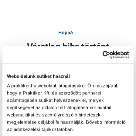
Hoppá ...
Váratlan hiba történt
Dolgozunk a hiba javításán. Egy kis türelmet kérünk.
Weboldalunk sütiket használ
A praktiker.hu weboldal látogatásakor Ön hozzájárul,
Oldal újratöltése
hogy a Praktiker Kft. és szerződött partnerei
számítógépén sütiket helyezzenek el, melyek
segítségével az oldalon tett látogatásának adatait
webanalitikai és személyre szóló hirdetések
megjelenítése céljából felhasználják. Bővebb információ
az adatkezelési tájékoztatóban.