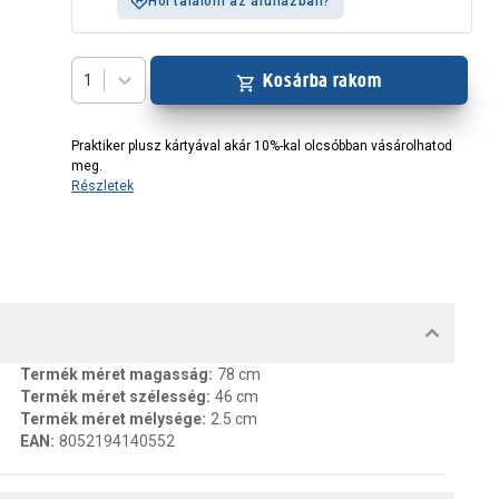
Hol találom az áruházban?
Kosárba rakom
1
Praktiker plusz kártyával akár 10%-kal olcsóbban vásárolhatod
meg.
Részletek
MENTUMOK, FELELŐS SZEMÉLY
Termék méret magasság
:
78 cm
Termék méret szélesség
:
46 cm
Termék méret mélysége
:
2.5 cm
EAN
:
8052194140552