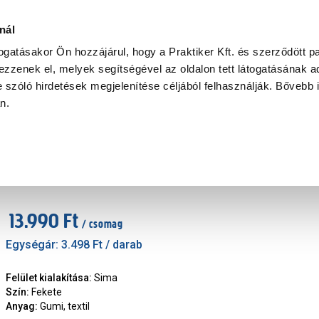
Ke
nál
togatásakor Ön hozzájárul, hogy a Praktiker Kft. és szerződött pa
zzenek el, melyek segítségével az oldalon tett látogatásának ad
Praktiker Professional
Szakiajánló
Ügyintézés és Információ
 szóló hirdetések megjelenítése céljából felhasználják. Bővebb 
an.
Bottari autószőnyeg szett gumi+textil 4 
Márka
:
Bottari
|
Cikkszám
:
307758
13.990 Ft
/ csomag
Egységár:
3.498 Ft
/ darab
Felület kialakítása
:
Sima
Szín
:
Fekete
Anyag
:
Gumi, textil