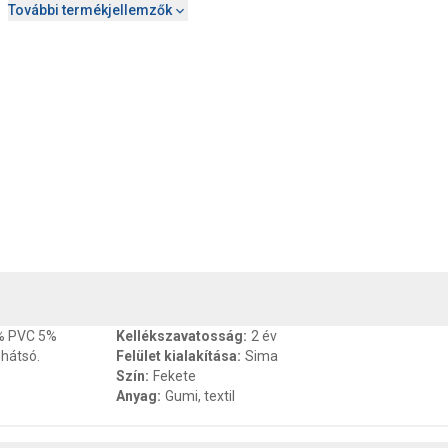
További termékjellemzők
, SZAVATOSSÁG
CSOMAGOLÁSI ÉS SÚLY INFORMÁCIÓK
DOKU
5% PVC 5%
Kellékszavatosság
:
2 év
 hátsó.
Felület kialakítása
:
Sima
Szín
:
Fekete
Anyag
:
Gumi, textil