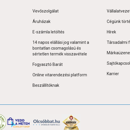
Vevőszolgálat
Vállalatveze
Áruházak
Cégünk tört
E-számla letöltés
Hírek
14 napos elállási jog valamint a
Társadalmi f
bontatlan csomagolású és
Márkaüzene
sértetlen termék visszavétele
Sajtókapcso
Fogyasztó Barát
Karrier
Online vitarendezési platform
Beszállítóknak