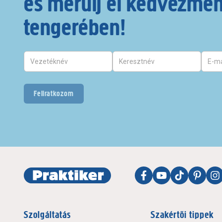
és merülj el kedvezmé
tengerében!
Feliratkozom
Szolgáltatás
Szakértői tippek