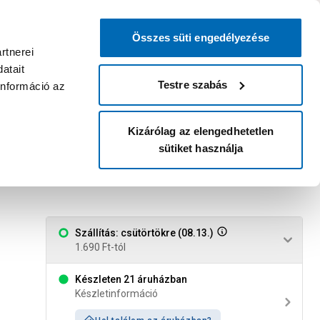
0
0
dvenc áruházam
:
Miért érdemes
Kérlek válassz
bejelentkezni?
Összes süti engedélyezése
Belépés
Listáim
Kosár
rtnerei
atait
Legyél Praktiker Plusz tag!
Áruházak és szolgáltatások
Karrier
Testre szabás
információ az
Kizárólag az elengedhetetlen
sütiket használja
részes fekete "arrow"
Szállítás: csütörtökre (08.13.)
1.690 Ft-tól
Készleten 21 áruházban
Készletinformáció