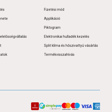
tés
Fizetési mód
énete
Applikáció
Piktogram
elelősségvállalás
Elektronikai hulladék kezelés
t
Split klíma és hőszivattyú vásárlás
latok
Termékvisszahívás