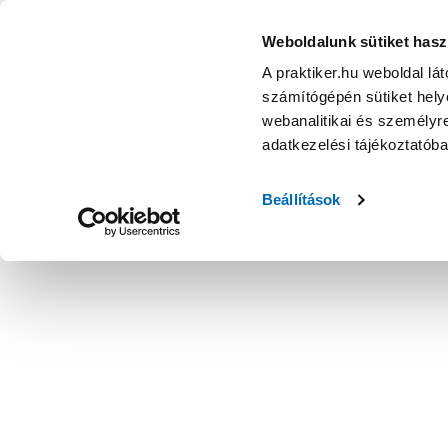
KATEGÓRIÁK
Weboldalunk sütiket hasz
A praktiker.hu weboldal lá
számítógépén sütiket helye
Ajánlatok
Márkanagykövet
Nyereményjáték
webanalitikai és személyre
adatkezelési tájékoztatób
Kezdőoldal
Szabadidő
Autó
Autószőnyeg
Beállítások