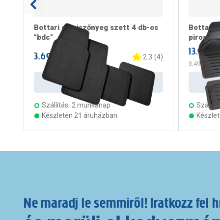
Bottari gumiszőnyeg szett 4 db-os
Bottari 
"bdc"
piros "p
13.990 F
3.699 Ft
/ darab
2.3
(
4
)
3.498 Ft
/ d
Kosárba
Szállítás:
2 munkanap
Szállítá
Készleten 21 áruházban
Készle
Ne maradj le semmiről! Iratkozz fel h