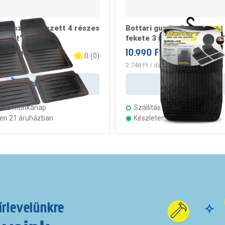
gumiszőnyeg szett 4 részes
Bottari gumiszőnyeg szett
erfect"
fekete 3 méretre vágható 
t
10.990 Ft
/ csomag
/ csomag
0
(
0
)
arab
2.748 Ft
/ darab
Kosárba
Kosárba
s:
2 munkanap
Szállítás:
4 munkanap
ten 21 áruházban
Készleten 22 áruházban
írlevelünkre