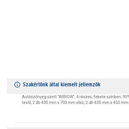
TERMÉKJELLEMZŐK
VÁSÁRLÓI VÉLEMÉNYEK
JÓTÁLLÁS
Szakértőnk által kiemelt jellemzők
Autószőnyeg szett "ARROW", 4 részes, fekete színben, 9
textil, 2 db 430 mm x 700 mm első, 2 db 435 mm x 450 mm