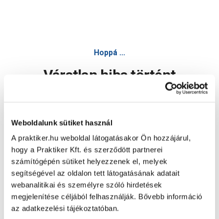
Hoppá ...
Váratlan hiba történt
Dolgozunk a hiba javításán. Egy kis türelmet kérünk.
Weboldalunk sütiket használ
A praktiker.hu weboldal látogatásakor Ön hozzájárul,
Oldal újratöltése
hogy a Praktiker Kft. és szerződött partnerei
számítógépén sütiket helyezzenek el, melyek
segítségével az oldalon tett látogatásának adatait
webanalitikai és személyre szóló hirdetések
megjelenítése céljából felhasználják. Bővebb információ
az adatkezelési tájékoztatóban.