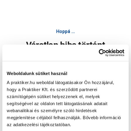
Hoppá ...
Váratlan hiba történt
Dolgozunk a hiba javításán. Egy kis türelmet kérünk.
Weboldalunk sütiket használ
A praktiker.hu weboldal látogatásakor Ön hozzájárul,
Oldal újratöltése
hogy a Praktiker Kft. és szerződött partnerei
számítógépén sütiket helyezzenek el, melyek
segítségével az oldalon tett látogatásának adatait
webanalitikai és személyre szóló hirdetések
megjelenítése céljából felhasználják. Bővebb információ
az adatkezelési tájékoztatóban.