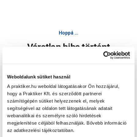
Hoppá ...
Váratlan hiba történt
Dolgozunk a hiba javításán. Egy kis türelmet kérünk.
Weboldalunk sütiket használ
A praktiker.hu weboldal látogatásakor Ön hozzájárul,
Oldal újratöltése
hogy a Praktiker Kft. és szerződött partnerei
számítógépén sütiket helyezzenek el, melyek
segítségével az oldalon tett látogatásának adatait
webanalitikai és személyre szóló hirdetések
megjelenítése céljából felhasználják. Bővebb információ
az adatkezelési tájékoztatóban.