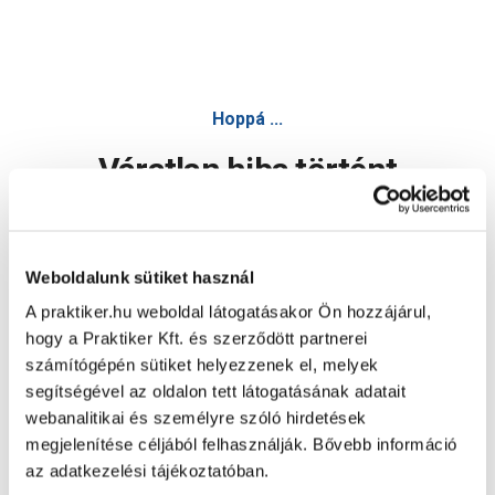
Hoppá ...
Váratlan hiba történt
Dolgozunk a hiba javításán. Egy kis türelmet kérünk.
Weboldalunk sütiket használ
A praktiker.hu weboldal látogatásakor Ön hozzájárul,
Oldal újratöltése
hogy a Praktiker Kft. és szerződött partnerei
számítógépén sütiket helyezzenek el, melyek
segítségével az oldalon tett látogatásának adatait
webanalitikai és személyre szóló hirdetések
megjelenítése céljából felhasználják. Bővebb információ
az adatkezelési tájékoztatóban.