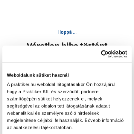
Hoppá ...
Váratlan hiba történt
Dolgozunk a hiba javításán. Egy kis türelmet kérünk.
Weboldalunk sütiket használ
A praktiker.hu weboldal látogatásakor Ön hozzájárul,
Oldal újratöltése
hogy a Praktiker Kft. és szerződött partnerei
számítógépén sütiket helyezzenek el, melyek
segítségével az oldalon tett látogatásának adatait
webanalitikai és személyre szóló hirdetések
megjelenítése céljából felhasználják. Bővebb információ
az adatkezelési tájékoztatóban.