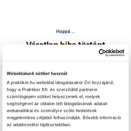
Hoppá ...
Váratlan hiba történt
Dolgozunk a hiba javításán. Egy kis türelmet kérünk.
Weboldalunk sütiket használ
A praktiker.hu weboldal látogatásakor Ön hozzájárul,
Oldal újratöltése
hogy a Praktiker Kft. és szerződött partnerei
számítógépén sütiket helyezzenek el, melyek
segítségével az oldalon tett látogatásának adatait
webanalitikai és személyre szóló hirdetések
megjelenítése céljából felhasználják. Bővebb információ
az adatkezelési tájékoztatóban.