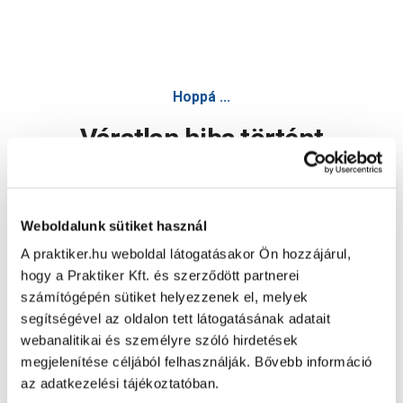
Hoppá ...
Váratlan hiba történt
Dolgozunk a hiba javításán. Egy kis türelmet kérünk.
Weboldalunk sütiket használ
A praktiker.hu weboldal látogatásakor Ön hozzájárul,
Oldal újratöltése
hogy a Praktiker Kft. és szerződött partnerei
számítógépén sütiket helyezzenek el, melyek
segítségével az oldalon tett látogatásának adatait
webanalitikai és személyre szóló hirdetések
megjelenítése céljából felhasználják. Bővebb információ
az adatkezelési tájékoztatóban.