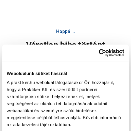
Hoppá ...
Váratlan hiba történt
Dolgozunk a hiba javításán. Egy kis türelmet kérünk.
Weboldalunk sütiket használ
A praktiker.hu weboldal látogatásakor Ön hozzájárul,
Oldal újratöltése
hogy a Praktiker Kft. és szerződött partnerei
számítógépén sütiket helyezzenek el, melyek
segítségével az oldalon tett látogatásának adatait
webanalitikai és személyre szóló hirdetések
megjelenítése céljából felhasználják. Bővebb információ
az adatkezelési tájékoztatóban.