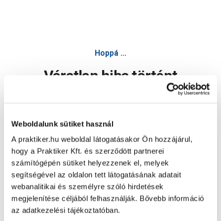
Hoppá ...
Váratlan hiba történt
Dolgozunk a hiba javításán. Egy kis türelmet kérünk.
Weboldalunk sütiket használ
A praktiker.hu weboldal látogatásakor Ön hozzájárul,
Oldal újratöltése
hogy a Praktiker Kft. és szerződött partnerei
számítógépén sütiket helyezzenek el, melyek
segítségével az oldalon tett látogatásának adatait
webanalitikai és személyre szóló hirdetések
megjelenítése céljából felhasználják. Bővebb információ
az adatkezelési tájékoztatóban.