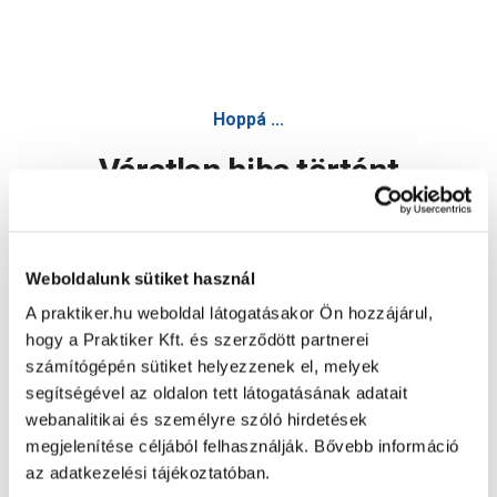
Hoppá ...
Váratlan hiba történt
Dolgozunk a hiba javításán. Egy kis türelmet kérünk.
Weboldalunk sütiket használ
A praktiker.hu weboldal látogatásakor Ön hozzájárul,
Oldal újratöltése
hogy a Praktiker Kft. és szerződött partnerei
számítógépén sütiket helyezzenek el, melyek
segítségével az oldalon tett látogatásának adatait
webanalitikai és személyre szóló hirdetések
megjelenítése céljából felhasználják. Bővebb információ
az adatkezelési tájékoztatóban.