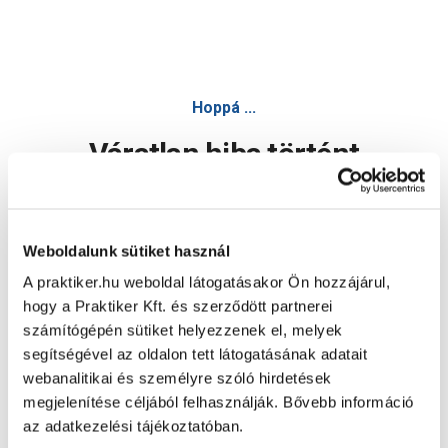
Hoppá ...
Váratlan hiba történt
Dolgozunk a hiba javításán. Egy kis türelmet kérünk.
Weboldalunk sütiket használ
A praktiker.hu weboldal látogatásakor Ön hozzájárul,
Oldal újratöltése
hogy a Praktiker Kft. és szerződött partnerei
számítógépén sütiket helyezzenek el, melyek
segítségével az oldalon tett látogatásának adatait
webanalitikai és személyre szóló hirdetések
megjelenítése céljából felhasználják. Bővebb információ
az adatkezelési tájékoztatóban.