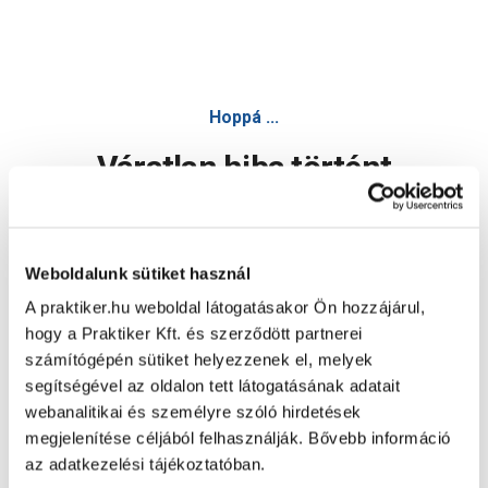
Bottari telefon/gps tartó autóba 55-80mm fekete műanyag
Hoppá ...
Váratlan hiba történt
Dolgozunk a hiba javításán. Egy kis türelmet kérünk.
Weboldalunk sütiket használ
A praktiker.hu weboldal látogatásakor Ön hozzájárul,
Oldal újratöltése
hogy a Praktiker Kft. és szerződött partnerei
számítógépén sütiket helyezzenek el, melyek
segítségével az oldalon tett látogatásának adatait
webanalitikai és személyre szóló hirdetések
megjelenítése céljából felhasználják. Bővebb információ
az adatkezelési tájékoztatóban.