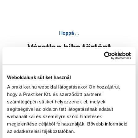
Hoppá ...
Váratlan hiba történt
Dolgozunk a hiba javításán. Egy kis türelmet kérünk.
Weboldalunk sütiket használ
A praktiker.hu weboldal látogatásakor Ön hozzájárul,
Oldal újratöltése
hogy a Praktiker Kft. és szerződött partnerei
számítógépén sütiket helyezzenek el, melyek
segítségével az oldalon tett látogatásának adatait
webanalitikai és személyre szóló hirdetések
megjelenítése céljából felhasználják. Bővebb információ
az adatkezelési tájékoztatóban.