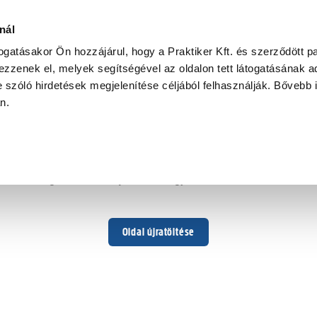
nál
togatásakor Ön hozzájárul, hogy a Praktiker Kft. és szerződött pa
zzenek el, melyek segítségével az oldalon tett látogatásának ad
 szóló hirdetések megjelenítése céljából felhasználják. Bővebb 
Hoppá ...
an.
Váratlan hiba történt
Dolgozunk a hiba javításán. Egy kis türelmet kérünk.
Oldal újratöltése