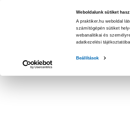
Weboldalunk sütiket hasz
A praktiker.hu weboldal lá
számítógépén sütiket helye
webanalitikai és személyre
adatkezelési tájékoztatób
Beállítások