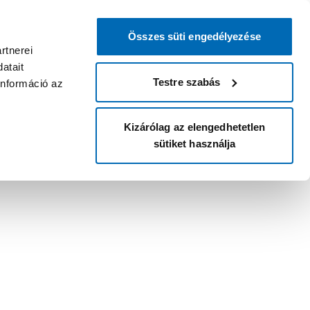
Összes süti engedélyezése
rtnerei
atait
Testre szabás
információ az
Kizárólag az elengedhetetlen
sütiket használja