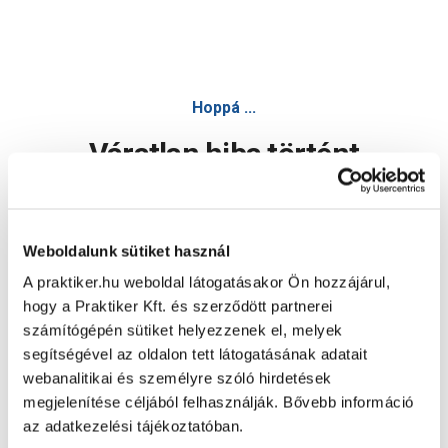
Hoppá ...
Váratlan hiba történt
Dolgozunk a hiba javításán. Egy kis türelmet kérünk.
Weboldalunk sütiket használ
A praktiker.hu weboldal látogatásakor Ön hozzájárul,
Oldal újratöltése
hogy a Praktiker Kft. és szerződött partnerei
számítógépén sütiket helyezzenek el, melyek
segítségével az oldalon tett látogatásának adatait
webanalitikai és személyre szóló hirdetések
megjelenítése céljából felhasználják. Bővebb információ
az adatkezelési tájékoztatóban.