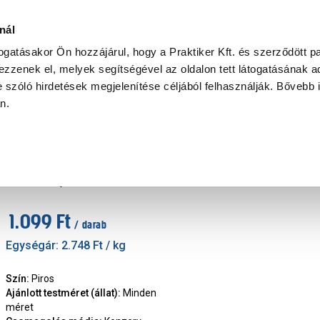
Ke
nál
togatásakor Ön hozzájárul, hogy a Praktiker Kft. és szerződött pa
zzenek el, melyek segítségével az oldalon tett látogatásának ad
Praktiker Professional
Szakiajánló
Ügyintézés és Információ
 szóló hirdetések megjelenítése céljából felhasználják. Bővebb 
an.
Meat Borjú Monoproteines paté felnőtt 
Márka
:
Healthy
|
Cikkszám
:
432444
1.099 Ft
/ darab
Egységár:
2.748 Ft
/ kg
Szín
:
Piros
Ajánlott testméret (állat)
:
Minden
méret