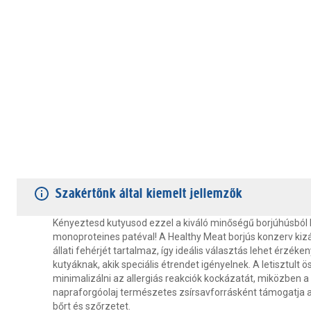
TERMÉKJELLEMZŐK
VÁSÁRLÓI VÉLEMÉNYEK
JÓTÁLLÁS
Szakértőnk által kiemelt jellemzők
Kényeztesd kutyusod ezzel a kiváló minőségű borjúhúsból 
monoproteines patéval! A Healthy Meat borjús konzerv kiz
állati fehérjét tartalmaz, így ideális választás lehet érzéke
kutyáknak, akik speciális étrendet igényelnek. A letisztult ö
minimalizálni az allergiás reakciók kockázatát, miközben a
napraforgóolaj természetes zsírsavforrásként támogatja
bőrt és szőrzetet.