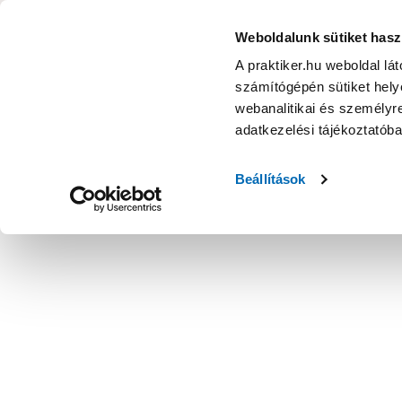
KATEGÓRIÁK
Weboldalunk sütiket hasz
A praktiker.hu weboldal lá
számítógépén sütiket helye
Ajánlatok
Márkanagykövet
Nyereményjáték
webanalitikai és személyre
adatkezelési tájékoztatób
Kezdőoldal
Szabadidő
Állattartás
Állateledel
Beállítások