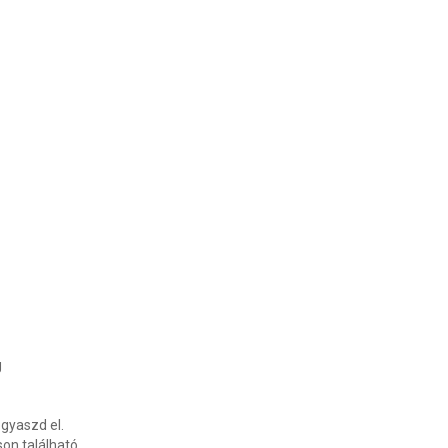
g
gyaszd el.
on található.