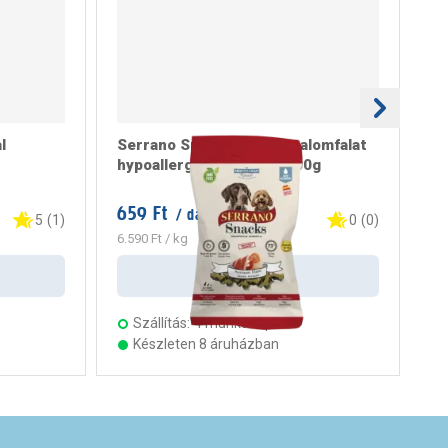
l
Serrano Snacks kutya jutalomfalat
Ku
hypoallergén, sonkával 100g
pi
4
659 Ft
1.
/ darab
5
(
1
)
0
(
0
)
6.590 Ft
/ kg
3.2
Kosárba
Szállítás:
4 munkanap
Készleten 8 áruházban