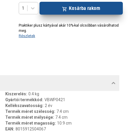
Kosárba rakom
1
Praktiker plusz kártyával akár 10%-kal olcsóbban vásárolhatod
meg.
Részletek
MENTUMOK, FELELŐS SZEMÉLY
Kiszerelés
:
0.4 kg
Gyártói termékkód
:
VBWP0421
Kellékszavatosság
:
2 év
Termék méret szélesség
:
7.4 cm
,
Termék méret mélysége
:
7.4 cm
Termék méret magasság
:
10.9 cm
EAN
:
8015912504067