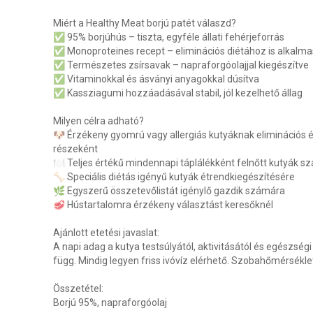
Miért a Healthy Meat borjú patét válaszd?
✅ 95% borjúhús – tiszta, egyféle állati fehérjeforrás
✅ Monoproteines recept – eliminációs diétához is alkalma
✅ Természetes zsírsavak – napraforgóolajjal kiegészítve
✅ Vitaminokkal és ásványi anyagokkal dúsítva
✅ Kassziagumi hozzáadásával stabil, jól kezelhető állag
Milyen célra adható?
🐶 Érzékeny gyomrú vagy allergiás kutyáknak eliminációs 
részeként
🍽️ Teljes értékű mindennapi táplálékként felnőtt kutyák 
🦴 Speciális diétás igényű kutyák étrendkiegészítésére
🌿 Egyszerű összetevőlistát igénylő gazdik számára
🥩 Hústartalomra érzékeny választást keresőknél
Ajánlott etetési javaslat:
A napi adag a kutya testsúlyától, aktivitásától és egészségi
függ. Mindig legyen friss ivóvíz elérhető. Szobahőmérséklet
Összetétel:
Borjú 95%, napraforgóolaj