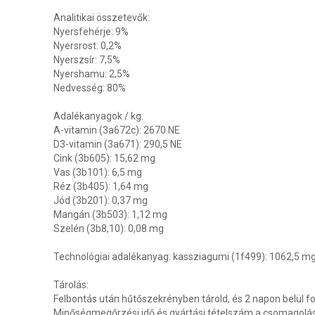
Analitikai összetevők:
Nyersfehérje: 9%
Nyersrost: 0,2%
Nyerszsír: 7,5%
Nyershamu: 2,5%
Nedvesség: 80%
Adalékanyagok / kg:
A-vitamin (3a672c): 2670 NE
D3-vitamin (3a671): 290,5 NE
Cink (3b605): 15,62 mg
Vas (3b101): 6,5 mg
Réz (3b405): 1,64 mg
Jód (3b201): 0,37 mg
Mangán (3b503): 1,12 mg
Szelén (3b8,10): 0,08 mg
Technológiai adalékanyag: kassziagumi (1f499): 1062,5 m
Tárolás:
Felbontás után hűtőszekrényben tárold, és 2 napon belül fo
Minőségmegőrzési idő és gyártási tételszám a csomagolás