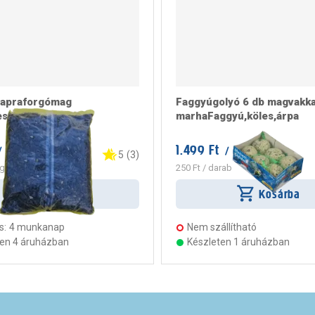
napraforgómag
Faggyúgolyó 6 db magvakka
ség 0,5kg
marhaFaggyú,köles,árpa
1.499 Ft
 darab
/ csomag
5
(
3
)
g
250 Ft
/ darab
Kosárba
Kosárba
s:
4 munkanap
Nem szállítható
ten 4 áruházban
Készleten 1 áruházban