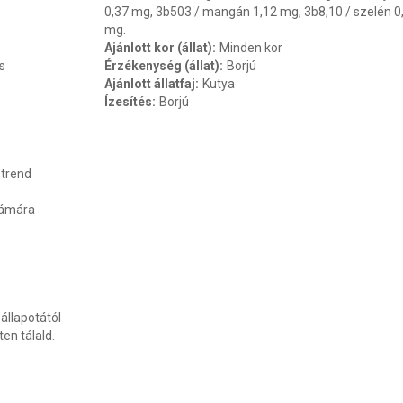
0,37 mg, 3b503 / mangán 1,12 mg, 3b8,10 / szelén 0
mg.
Ajánlott kor (állat)
:
Minden kor
s
Érzékenység (állat)
:
Borjú
Ajánlott állatfaj
:
Kutya
Ízesítés
:
Borjú
étrend
számára
 állapotától
en tálald.