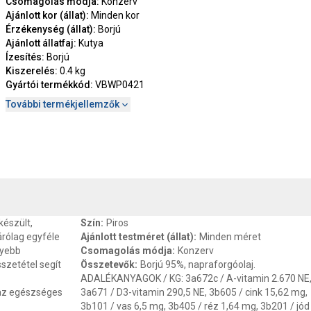
Csomagolás módja
:
Konzerv
Ajánlott kor (állat)
:
Minden kor
Érzékenység (állat)
:
Borjú
Ajánlott állatfaj
:
Kutya
Ízesítés
:
Borjú
Kiszerelés
:
0.4 kg
Gyártói termékkód
:
VBWP0421
További termékjellemzők
, SZAVATOSSÁG
CSOMAGOLÁSI ÉS SÚLY INFORMÁCIÓK
DOKU
készült,
Szín
:
Piros
árólag egyféle
Ajánlott testméret (állat)
:
Minden méret
nyebb
Csomagolás módja
:
Konzerv
sszetétel segít
Összetevők
:
Borjú 95%, napraforgóolaj.
ADALÉKANYAGOK / KG: 3a672c / A-vitamin 2.670 NE
 az egészséges
3a671 / D3-vitamin 290,5 NE, 3b605 / cink 15,62 mg,
3b101 / vas 6,5 mg, 3b405 / réz 1,64 mg, 3b201 / jód