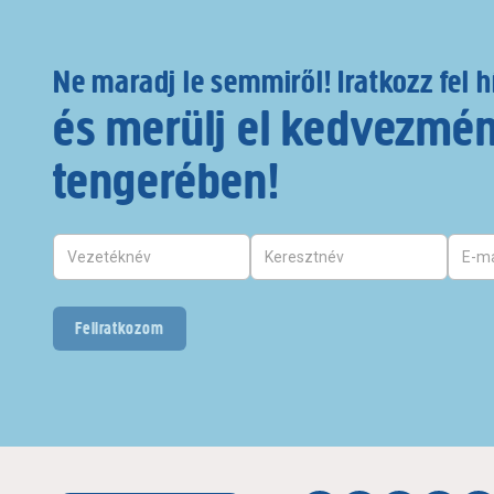
Ne maradj le semmiről! Iratkozz fel h
és merülj el kedvezmé
tengerében!
Feliratkozom