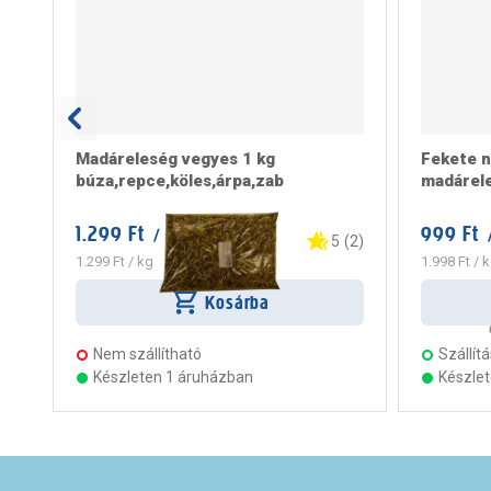
Madáreleség vegyes 1 kg
Fekete 
búza,repce,köles,árpa,zab
madárele
1.299 Ft
999 Ft
/ darab
/
5
(
2
)
1.299 Ft
/ kg
1.998 Ft
/ k
Kosárba
Nem szállítható
Szállítá
Készleten 1 áruházban
Készle