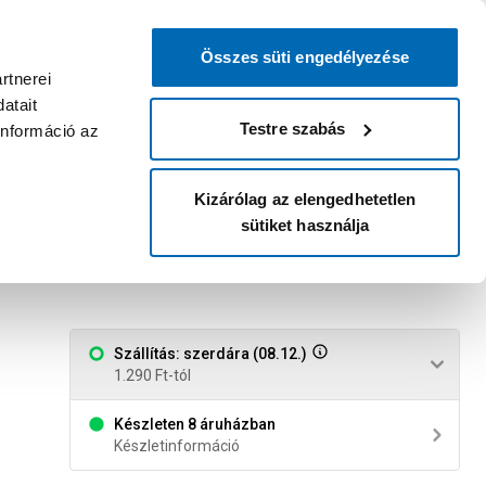
0
0
dvenc áruházam
:
Miért érdemes
Kérlek válassz
bejelentkezni?
Összes süti engedélyezése
Belépés
Listáim
Kosár
rtnerei
atait
Legyél Praktiker Plusz tag!
Áruházak és szolgáltatások
Karrier
Testre szabás
információ az
Kizárólag az elengedhetetlen
sütiket használja
kutyáknak 400g
Szállítás: szerdára (08.12.)
1.290 Ft-tól
Készleten 8 áruházban
Készletinformáció