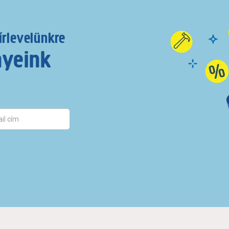
írlevelünkre
nyeink