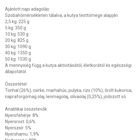
Ajánlott napi adagolás:
Szobahőmérsékleten tálalva, a kutya testtömege alapján:
2,5 kg: 225 g
5 kg: 350 g
10 kg: 530 g
20 kg: 825 g
30 kg: 1090 g
40 kg: 1350 g
50 kg: 1530 g
A mennyiség függ a kutya aktivitásától, életkorától és egészségi
állapotától.
Összetétel:
Tonhal (26%), csirke, marhahús, pulyka, rizs (10%), őrölt kukorica,
napraforgómag olaj, lenmagolaj, olívaolaj (0,25%), jódozott só.
Analitikai összetevők:
Nyersfehérje: 8%
Nyersrost: 0,6%
Nyerszsír: 5%
Nyershamu: 1,9%