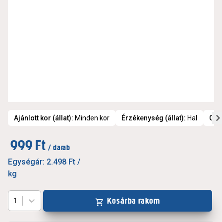
Ajánlott kor (állat)
:
Minden kor
Érzékenység (állat)
:
Hal
Cso
999 Ft
/ darab
Egységár:
2.498 Ft
/
kg
Kosárba rakom
1