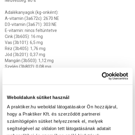
Nedvesség: 80%
Adalékanyagok (kg-onként):
A-vitamin (3a672c): 2670 NE
D3-vitamin (3a671): 303 NE
E-vitamin: nincs feltüntetve
Cink (3b605): 16 mg
Vas (3b101): 6,5 mg
Réz (3b405): 1,76 mg
Jód (3b201): 0,37 mg
Mangán (3b503): 1,12 mg
Szelén (3b802): 0,08 mg
Technológiai adalék: kassziagumi (1f499) 1125 mg
Etetési és tárolási javaslat:
Használatra kész termék, szobahőmérsékleten kell felszolgálni.
Weboldalunk sütiket használ
Felbontás után hűtőszekrényben tárolandó és 2 napon belül
A praktiker.hu weboldal látogatásakor Ön hozzájárul,
elfogyasztandó. A gyártási dátum és a minőségmegőrzési idő a
hogy a Praktiker Kft. és szerződött partnerei
csomagoláson található.
Összetevők
:
tonhal (26%), csirke, marhahús, pulyka, rizs (10%),
számítógépén sütiket helyezzenek el, melyek
őrölt kukorica, napraforgómag olaj, lenmagolaj, olívaolaj (0,25%),
segítségével az oldalon tett látogatásának adatait
jódozott só. Analitikai összetevők: Nyersfehérje 8%, Nyersrostok