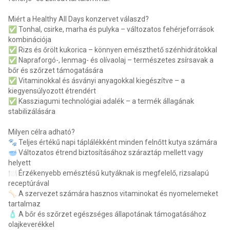
Miért a Healthy All Days konzervet válaszd?
✅ Tonhal, csirke, marha és pulyka – változatos fehérjeforrások
kombinációja
✅ Rizs és őrölt kukorica – könnyen emészthető szénhidrátokkal
✅ Napraforgó-, lenmag- és olívaolaj – természetes zsírsavak a
bőr és szőrzet támogatására
✅ Vitaminokkal és ásványi anyagokkal kiegészítve – a
kiegyensúlyozott étrendért
✅ Kassziagumi technológiai adalék – a termék állagának
stabilizálására
Milyen célra adható?
🐾 Teljes értékű napi táplálékként minden felnőtt kutya számára
🥣 Változatos étrend biztosításához száraztáp mellett vagy
helyett
🍽️ Érzékenyebb emésztésű kutyáknak is megfelelő, rizsalapú
receptúrával
🦴 A szervezet számára hasznos vitaminokat és nyomelemeket
tartalmaz
🧴 A bőr és szőrzet egészséges állapotának támogatásához
olajkeverékkel