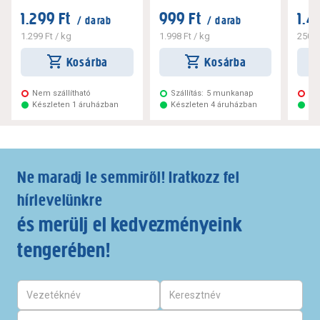
1.299 Ft
999 Ft
1.4
/ darab
/ darab
1.299 Ft
/ kg
1.998 Ft
/ kg
250 F
Kosárba
Kosárba
Nem szállítható
Szállítás:
5 munkanap
Ne
Készleten 1 áruházban
Készleten 4 áruházban
Ké
Ne maradj le semmiről! Iratkozz fel
hírlevelünkre
és merülj el kedvezményeink
tengerében!