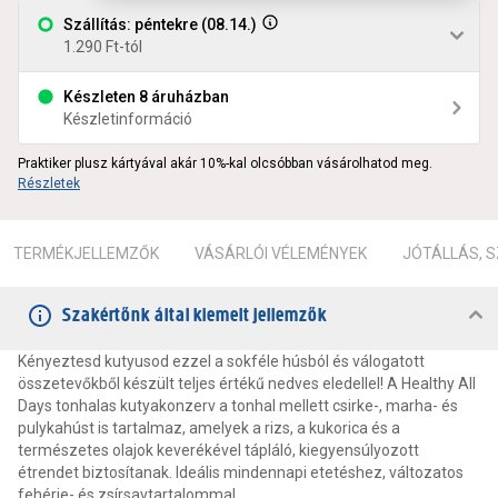
Szállítás: péntekre (08.14.)
1.290 Ft-tól
Készleten 8 áruházban
Készletinformáció
Praktiker plusz kártyával akár 10%-kal olcsóbban vásárolhatod meg.
Részletek
TERMÉKJELLEMZŐK
VÁSÁRLÓI VÉLEMÉNYEK
JÓTÁLLÁS, 
Szakértőnk által kiemelt jellemzők
Kényeztesd kutyusod ezzel a sokféle húsból és válogatott
összetevőkből készült teljes értékű nedves eledellel! A Healthy All
Days tonhalas kutyakonzerv a tonhal mellett csirke-, marha- és
pulykahúst is tartalmaz, amelyek a rizs, a kukorica és a
természetes olajok keverékével tápláló, kiegyensúlyozott
étrendet biztosítanak. Ideális mindennapi etetéshez, változatos
fehérje- és zsírsavtartalommal.