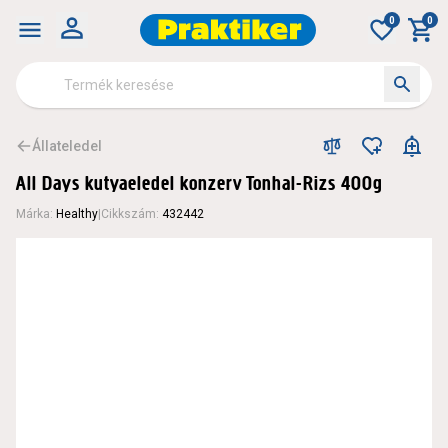
0
0
Állateledel
All Days kutyaeledel konzerv Tonhal-Rizs 400g
Márka
:
Healthy
|
Cikkszám
:
432442