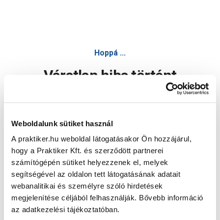
Hoppá ...
Váratlan hiba történt
Dolgozunk a hiba javításán. Egy kis türelmet kérünk.
Weboldalunk sütiket használ
A praktiker.hu weboldal látogatásakor Ön hozzájárul,
Oldal újratöltése
hogy a Praktiker Kft. és szerződött partnerei
számítógépén sütiket helyezzenek el, melyek
segítségével az oldalon tett látogatásának adatait
webanalitikai és személyre szóló hirdetések
megjelenítése céljából felhasználják. Bővebb információ
az adatkezelési tájékoztatóban.