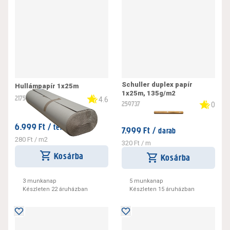
Schuller duplex papír
Hullámpapír 1x25m
1x25m, 135g/m2
217594
4.6
259737
0
6.999 Ft /
tekercs
7.999 Ft /
darab
280 Ft / m2
320 Ft / m
Kosárba
Kosárba
3 munkanap
5 munkanap
Készleten 22 áruházban
Készleten 15 áruházban