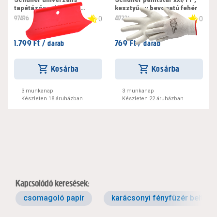
tapétázóspakli, puha
kesztyű pu bevonatú fehér
rugalmas műanyagból,
97496
417226
0
0
28x13cm
1.799 Ft /
769 Ft /
darab
darab
Kosárba
Kosárba
3 munkanap
3 munkanap
Készleten 18 áruházban
Készleten 22 áruházban
Kapcsolódó keresések:
csomagoló papír
karácsonyi fényfüzér beltéri