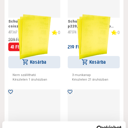
Schuller easycut p40,
Schuller easycut
csiszolópapír lap
p220,csiszolópapír lap
230x280mm
230x280mm
417367
417374
0
0
209 Ft
41 Ft /
219 Ft /
darab
darab
Kosárba
Kosárba
Nem szállítható
3 munkanap
Készleten 1 áruházban
Készleten 21 áruházban