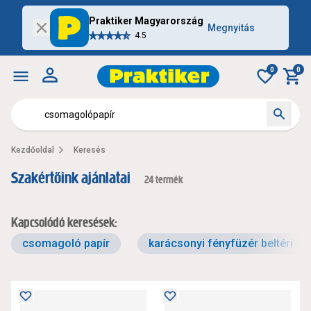
Praktiker Magyarország
Megnyitás
4.5
0
0
Kezdőoldal
Keresés
Szakértőink ajánlatai
24 termék
Kapcsolódó keresések:
csomagoló papír
karácsonyi fényfüzér beltéri