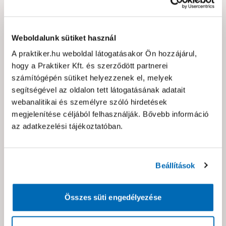
Schuller emycut
Schuller easycut
Weboldalunk sütiket használ
p150,csiszolóvászon lap
p120,csiszolópapír lap
230x280mm
230x280mm
417293
417371
0
0
A praktiker.hu weboldal látogatásakor Ön hozzájárul,
hogy a Praktiker Kft. és szerződött partnerei
429 Ft /
219 Ft /
darab
darab
számítógépén sütiket helyezzenek el, melyek
segítségével az oldalon tett látogatásának adatait
Kosárba
Kosárba
webanalitikai és személyre szóló hirdetések
megjelenítése céljából felhasználják. Bővebb információ
5 munkanap
3 munkanap
az adatkezelési tájékoztatóban.
Készleten 23 áruházban
Készleten 22 áruházban
Beállítások
Összes süti engedélyezése