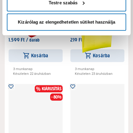
Testre szabás
Schuller nesto festékedény
Schuller easycut
32x33cm, műanyag, 27cm-s
p180,csiszolópapír lap
Kizárólag az elengedhetetlen sütiket használja
hengerméretig
230x280mm
136585
417373
4.5
0
1.599 Ft /
219 Ft /
darab
darab
Kosárba
Kosárba
3 munkanap
3 munkanap
Készleten 22 áruházban
Készleten 23 áruházban
KIÁRUSÍTÁS
- 80%