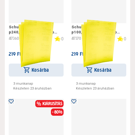
Schuller easycut
Schuller easycut
p240,csiszolópapír lap
p100,csiszolópapír lap
230x280mm
230x280mm
417360
417370
0
0
219 Ft /
219 Ft /
darab
darab
Kosárba
Kosárba
3 munkanap
3 munkanap
Készleten 23 áruházban
Készleten 23 áruházban
KIÁRUSÍTÁS
- 80%