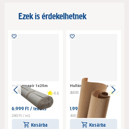
Ezek is érdekelhetnek
Hullámpapír 1x25m
Hullámpapír 100cm x 5m
217594
414310
4.6
0
6.999 Ft /
1.999 Ft /
tekercs
tekercs
280 Ft / m2
400 Ft / m2
Kosárba
Kosárba