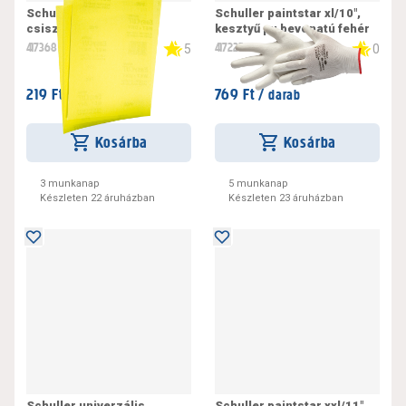
Schuller easycut p60,
Schuller paintstar xl/10",
csiszolópapír lap
kesztyű pu bevonatú fehér
230x280mm
417368
417225
5
0
219 Ft /
769 Ft /
darab
darab
Kosárba
Kosárba
3 munkanap
5 munkanap
Készleten 22 áruházban
Készleten 23 áruházban
Schuller univerzális
Schuller paintstar xxl/11",