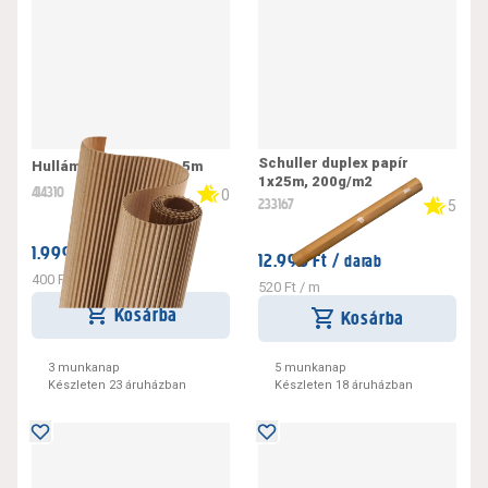
Schuller duplex papír
Hullámpapír 100cm x 5m
1x25m, 200g/m2
414310
0
233167
5
1.999 Ft /
tekercs
12.990 Ft /
darab
400 Ft / m2
520 Ft / m
Kosárba
Kosárba
3 munkanap
5 munkanap
Készleten 23 áruházban
Készleten 18 áruházban